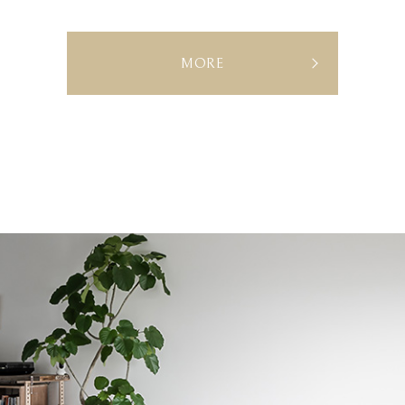
E
MORE
V
E
N
T