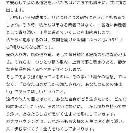
て安心して歩める道筋を、私たちはどこまでも誠実に、共に描き
出します。
​土地探しから完成まで、ひとつひとつの選択に迷うこともあるで
しょう。その時、私たちは単なる業者ではなく、一番近い伴走者
として寄り添い、丁寧に進めていくことをお約束します。
​私たちが追求するのは、玄関を開けた瞬間にふっと心がほどけ
る"帰りたくなる家"です。
光の入り方、風の通り道、そして毎日触れる場所の小さな心地よ
さ。それらを一つひとつ積み重ね、上質で落ち着きのある、静か
な高揚感を感じる空間をデザインします。
​そして何より強く願っているのは、その家が「誰かの理想」では
なく、「あなた自身が心から満たされる、あなたのための住ま
い」であってほしいということ。
​流行や他人の目ではなく、あなた自身がどう生きたいか、どんな
時間を過ごしたいか。その想いに静かに、しかし情熱を持って寄
り添い、あなたらしさが息づく住まいを形にしていきます。
​カナウハウジングは、これからもお客様の人生に深く寄り添い、
共に歩む家づくりに全力を尽くしてまいります。