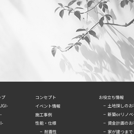
ップ
コンセプト
お役立ち情報
UGI-
土地探しのお
イベント情報
-
新築orリノ
施工事例
I-
資金計画のお
性能・仕様
耐震性
家が建つまで