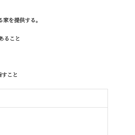
。
る家を提供する。
あること
指すこと