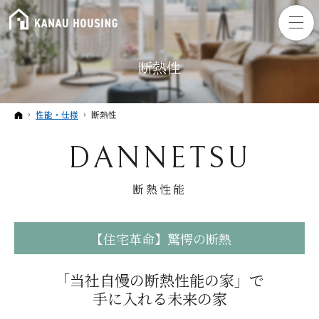
断熱性
ホーム
性能・仕様
断熱性
DANNETSU
断熱性能
【住宅革命】驚愕の断熱
「当社自慢の断熱性能の家」で
手に入れる未来の家