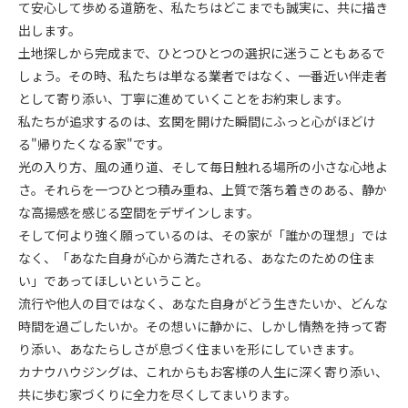
て安心して歩める道筋を、私たちはどこまでも誠実に、共に描き
出します。
​土地探しから完成まで、ひとつひとつの選択に迷うこともあるで
しょう。その時、私たちは単なる業者ではなく、一番近い伴走者
として寄り添い、丁寧に進めていくことをお約束します。
​私たちが追求するのは、玄関を開けた瞬間にふっと心がほどけ
る"帰りたくなる家"です。
光の入り方、風の通り道、そして毎日触れる場所の小さな心地よ
さ。それらを一つひとつ積み重ね、上質で落ち着きのある、静か
な高揚感を感じる空間をデザインします。
​そして何より強く願っているのは、その家が「誰かの理想」では
なく、「あなた自身が心から満たされる、あなたのための住ま
い」であってほしいということ。
​流行や他人の目ではなく、あなた自身がどう生きたいか、どんな
時間を過ごしたいか。その想いに静かに、しかし情熱を持って寄
り添い、あなたらしさが息づく住まいを形にしていきます。
​カナウハウジングは、これからもお客様の人生に深く寄り添い、
共に歩む家づくりに全力を尽くしてまいります。