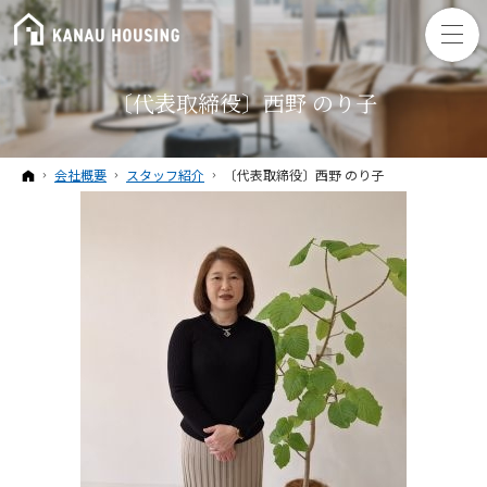
〔代表取締役〕西野 のり子
ホーム
会社概要
スタッフ紹介
〔代表取締役〕西野 のり子