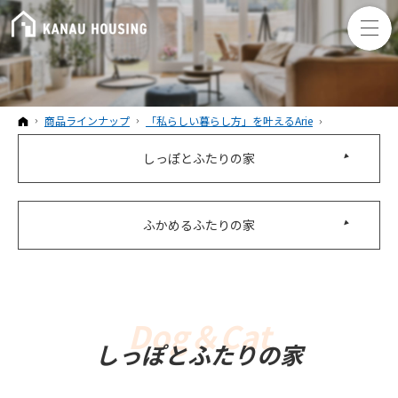
ホーム
商品ラインナップ
「私らしい暮らし方」を叶えるArie
しっぽとふたりの家
ふかめるふたりの家
しっぽとふたりの家