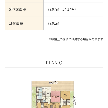
延べ床面積
79.97㎡（24.17坪）
1F床面積
79.91㎡
※申請上の面積とは異なる場合があります
PLAN-Q