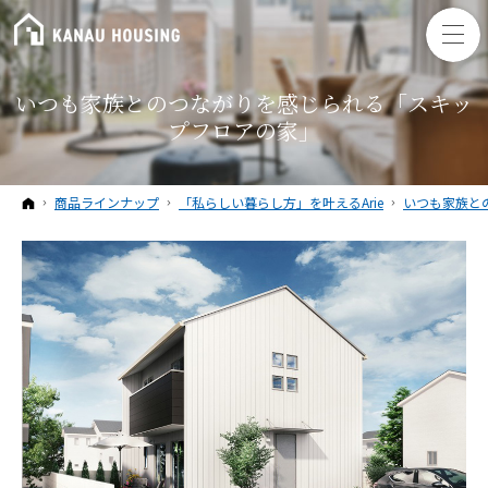
いつも家族とのつながりを感じられる「スキッ
プフロアの家」
ホーム
商品ラインナップ
「私らしい暮らし方」を叶えるArie
いつも家族と