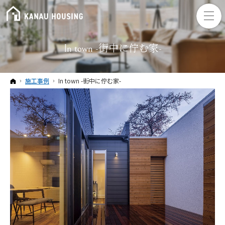
In town -街中に佇む家-
ホーム
施工事例
In town -街中に佇む家-